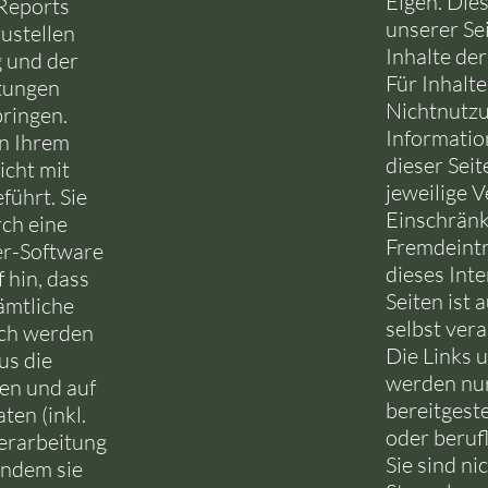
Eigen. Dies
Reports
unserer Sei
ustellen
Inhalte der
 und der
Für Inhalt
tungen
Nichtnutzu
ringen.
Information
n Ihrem
dieser Seit
icht mit
jeweilige V
ührt. Sie
Einschränk
ch eine
Fremdeintr
er-Software
dieses Inte
 hin, dass
Seiten ist 
sämtliche
selbst vera
ich werden
Die Links 
us die
werden nu
en und auf
bereitgest
en (inkl.
oder beruf
Verarbeitung
Sie sind ni
indem sie