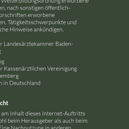
r Weiterbildungsordnung erworbene
, nach sonstigen öffentlich-
Vorschriften erworbene
nen, Tätigkeitsschwerpunkte und
sche Hinweise ankündigen.
er
Landesärztekammer Baden-
g
ng
er
Kassenärztlichen Vereinigung
temberg
en in Deutschland
cht
am Inhalt dieses Internet-Auftritts
ohl beim Herausgeber als auch beim
 Eine Nachnutzung in anderen