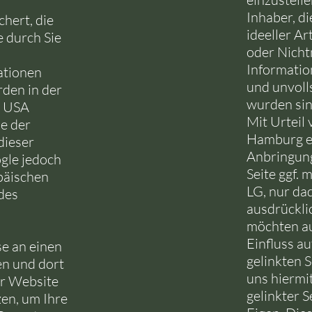
Inhaber, di
hert, die
ideeller A
 durch Sie
oder Nicht
Informatio
ationen
und unvoll
den in der
wurden sin
n USA
Mit Urteil
le der
Hamburg en
dieser
Anbringung 
gle jedoch
Seite ggf. 
päischen
LG, nur da
des
ausdrücklic
möchten au
Einfluss au
se an einen
gelinkten 
en und dort
uns hiermit
er Website
gelinkter 
en, um Ihre