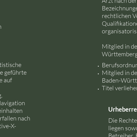
Arzt nach de
Bezeichnungen
rechtlichen 
Qualifikatio
n
organisatori
Mitglied in d
Württember
tistische
Berufsordnu
e geführte
Mitglied in d
e auf
Baden-Würt
Titel verlieh
.
avigation
Urheberre
einhalten
fallen nach
Die Rechte 
tive-X-
liegen sow
Betreiber.