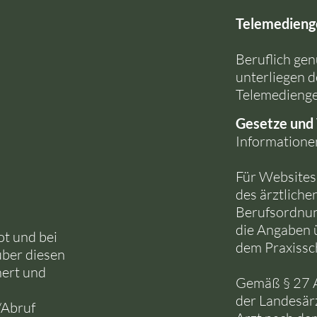
Telemedieng
Beruflich gen
unterliegen d
Telemedienge
Gesetze und
Informatione
Für Websites
des ärztliche
Berufsordnun
die Angaben 
ot und bei
dem Praxissch
über diesen
hert und
Gemäß § 27 A
der Landesä
/Abruf