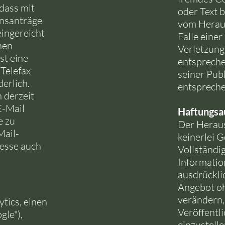
dass mit
oder Text 
nsanträge
vom Heraus
ingereicht
Falle eine
nen
Verletzung
st eine
entspreche
Telefax
seiner Pub
erlich.
entspreche
 derzeit
 E-Mail
Haftungsa
e zu
Der Herau
Mail-
keinerlei G
esse auch
Vollständig
Informatio
ausdrücklic
Angebot o
verändern,
tics, einen
Veröffentl
gle"),
einzustell