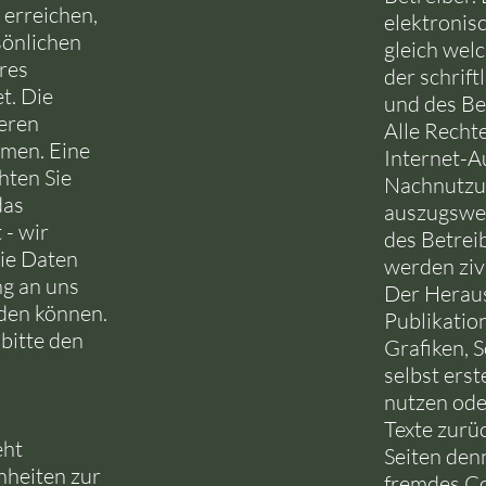
erreichen,
elektronis
sönlichen
gleich wel
res
der schrif
t. Die
und des Be
eren
Alle Recht
men. Eine
Internet-Au
hten Sie
Nachnutzun
das
auszugswei
 - wir
des Betrei
die Daten
werden zivi
g an uns
Der Herausg
den können.
Publikatio
 bitte den
Grafiken, 
selbst erst
nutzen ode
Texte zurüc
eht
Seiten den
nheiten zur
fremdes Co