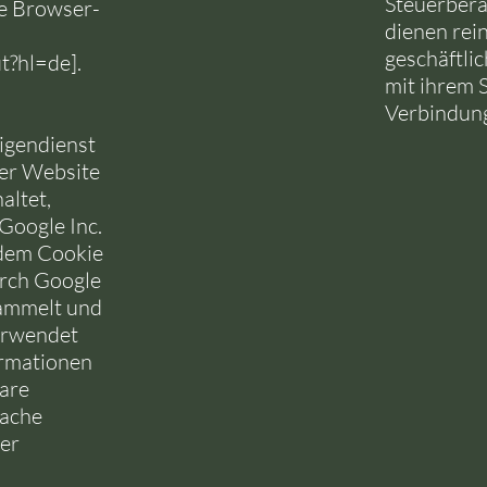
Steuerbera
re Browser-
dienen rei
geschäftli
ut?hl=de
].
mit ihrem 
Verbindun
igendienst
ser Website
altet,
Google Inc.
 dem Cookie
urch Google
sammelt und
erwendet
rmationen
are
fache
er
d